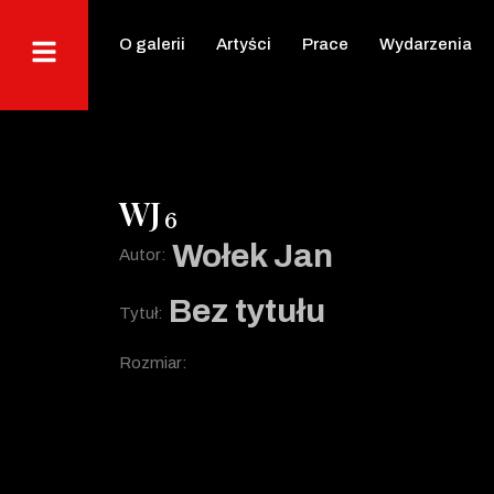
O galerii
Artyści
Prace
Wydarzenia
WJ
6
Wołek Jan
Autor:
Bez tytułu
Tytuł:
Rozmiar: