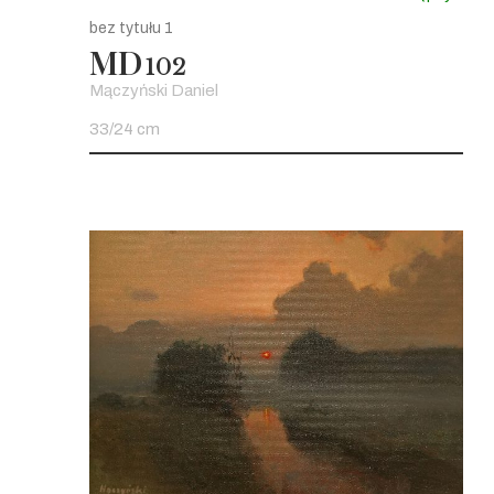
bez tytułu 1
MD
102
Mączyński Daniel
33/24 cm