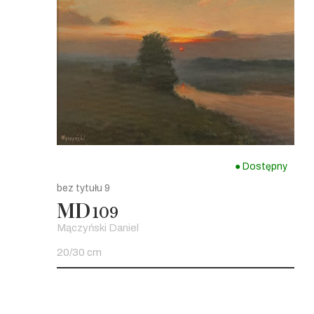
● Dostępny
bez tytułu 9
MD
109
Mączyński Daniel
20/30 cm