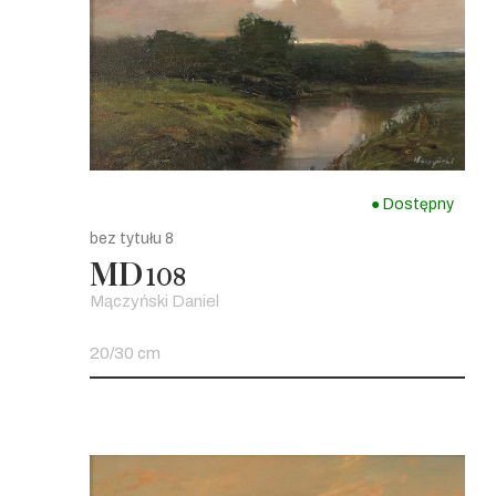
● Dostępny
bez tytułu 8
MD
108
Mączyński Daniel
20/30 cm