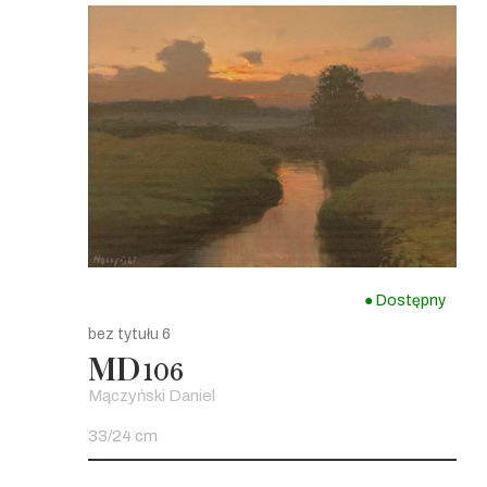
● Dostępny
bez tytułu 6
MD
106
Mączyński Daniel
33/24 cm