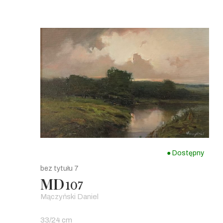
● Dostępny
bez tytułu 7
MD
107
Mączyński Daniel
33/24 cm