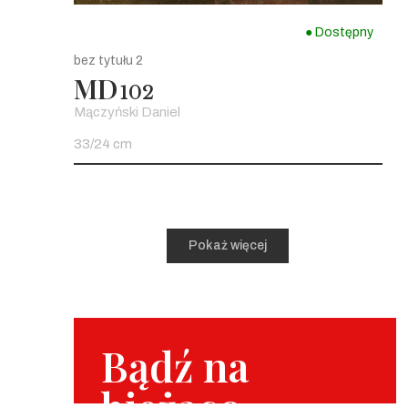
● Dostępny
bez tytułu 2
MD
102
Mączyński Daniel
33/24 cm
Pokaż więcej
Bądź na
bieżąco