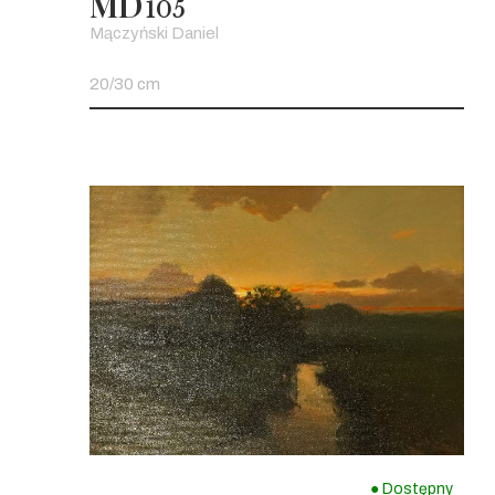
MD
105
Mączyński Daniel
20/30 cm
● Dostępny