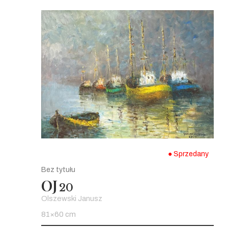
● Sprzedany
Bez tytułu
OJ
20
Olszewski Janusz
81×60 cm