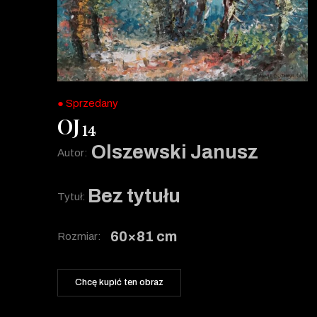
● Sprzedany
OJ
14
Olszewski Janusz
Autor:
Bez tytułu
Tytuł:
60×81 cm
Rozmiar:
Chcę kupić ten obraz