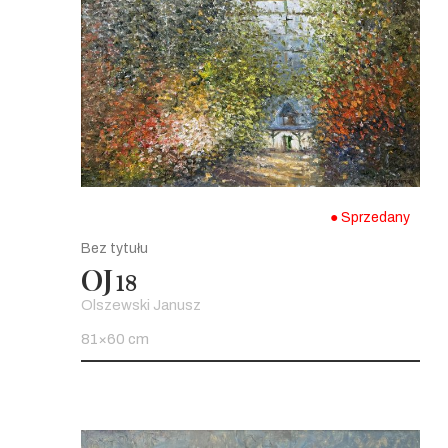
● Sprzedany
Bez tytułu
OJ
18
Olszewski Janusz
81×60 cm