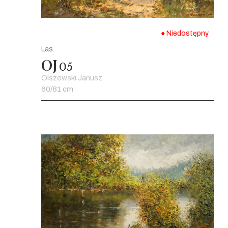
● Niedostępny
Las
OJ
05
Olszewski Janusz
60/81 cm