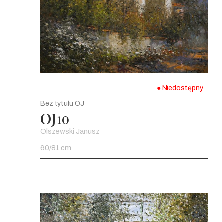
● Niedostępny
Bez tytułu OJ
OJ
10
Olszewski Janusz
60/81 cm