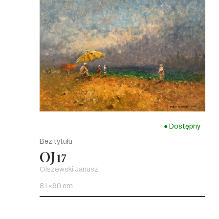
● Dostępny
Bez tytułu
OJ
17
Olszewski Janusz
81×60 cm