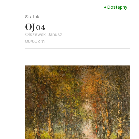
● Dostępny
Statek
OJ
04
Olszewski Janusz
80/61 cm