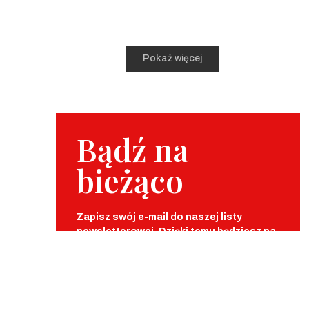
Pokaż więcej
Bądź na
bieżąco
Zapisz swój e-mail do naszej listy
newsletterowej. Dzięki temu będziesz na
bieżąco z wydarzeniami, ciekawostkami i
wyjątkowymi okazjami z naszej galerii.