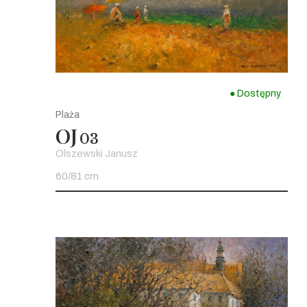
● Dostępny
Plaża
OJ
03
Olszewski Janusz
60/81 cm