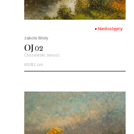
● Niedostępny
zakole Wisły
OJ
02
Olszewski Janusz
60/81 cm