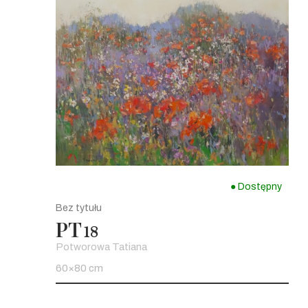
● Dostępny
Bez tytułu
PT
18
Potworowa Tatiana
60×80 cm