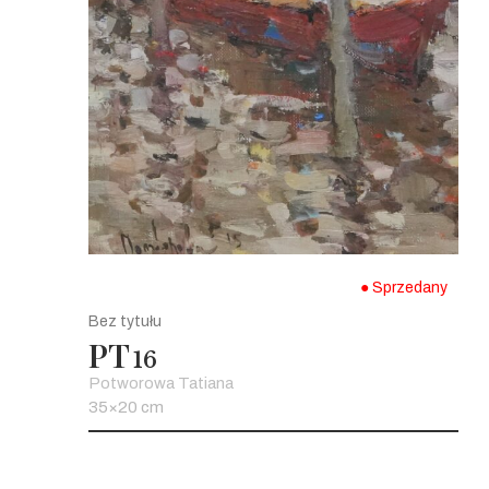
● Sprzedany
Bez tytułu
PT
16
Potworowa Tatiana
35×20 cm