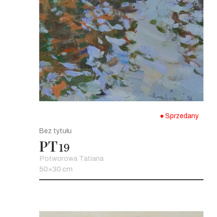
● Sprzedany
Bez tytułu
PT
19
Potworowa Tatiana
50×30 cm