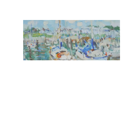
● Sprzedany
Bez tytułu
PT
14
Potworowa Tatiana