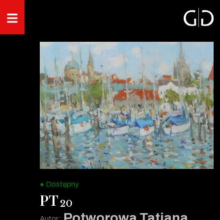
● Dostępny
PT
20
Potworowa Tatiana
Autor: