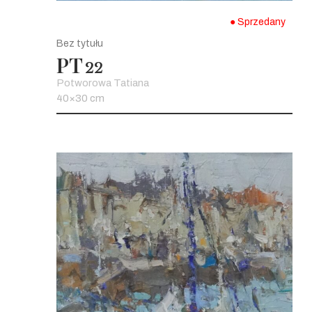
● Sprzedany
Bez tytułu
PT
22
Potworowa Tatiana
40×30 cm