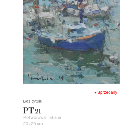
● Sprzedany
Bez tytułu
PT
21
Potworowa Tatiana
20×20 cm