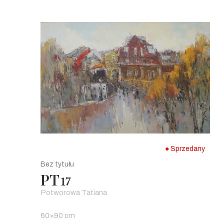
● Sprzedany
Bez tytułu
PT
17
Potworowa Tatiana
60×90 cm