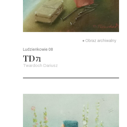
● Obraz archiwalny
Ludzieńkowie 08
TD
71
Twardoch Dariusz