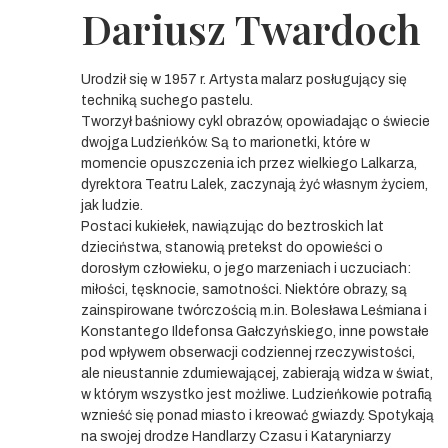
Dariusz Twardoch
Urodził się w 1957 r. Artysta malarz posługujący się
techniką suchego pastelu.
Tworzył baśniowy cykl obrazów, opowiadając o świecie
dwojga Ludzieńków. Są to marionetki, które w
momencie opuszczenia ich przez wielkiego Lalkarza,
dyrektora Teatru Lalek, zaczynają żyć własnym życiem,
jak ludzie.
Postaci kukiełek, nawiązując do beztroskich lat
dzieciństwa, stanowią pretekst do opowieści o
dorosłym człowieku, o jego marzeniach i uczuciach:
miłości, tęsknocie, samotności. Niektóre obrazy, są
zainspirowane twórczością m.in. Bolesława Leśmiana i
Konstantego Ildefonsa Gałczyńskiego, inne powstałe
pod wpływem obserwacji codziennej rzeczywistości,
ale nieustannie zdumiewającej, zabierają widza w świat,
w którym wszystko jest możliwe. Ludzieńkowie potrafią
wznieść się ponad miasto i kreować gwiazdy. Spotykają
na swojej drodze Handlarzy Czasu i Kataryniarzy