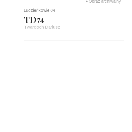
● Obraz archiwalny
Ludzieńkowie 04
TD
74
Twardoch Dariusz