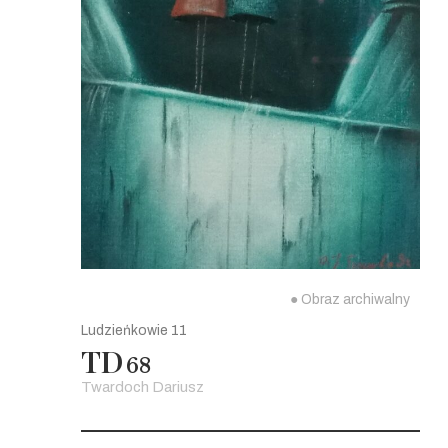
● Obraz archiwalny
Ludzieńkowie 11
TD
68
Twardoch Dariusz