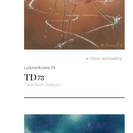
● Obraz archiwalny
Ludzieńkowie 05
TD
73
Twardoch Dariusz