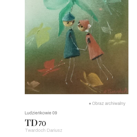
● Obraz archiwalny
Ludzieńkowie 09
TD
70
Twardoch Dariusz