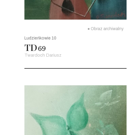
● Obraz archiwalny
Ludzieńkowie 10
TD
69
Twardoch Dariusz