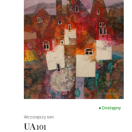
● Dostępny
Wczorajszy sen
UA
101