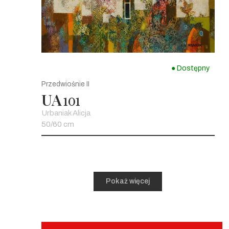
● Dostępny
Przedwiośnie II
UA
101
Urbaniak Alicja
50/60 cm
Pokaż więcej