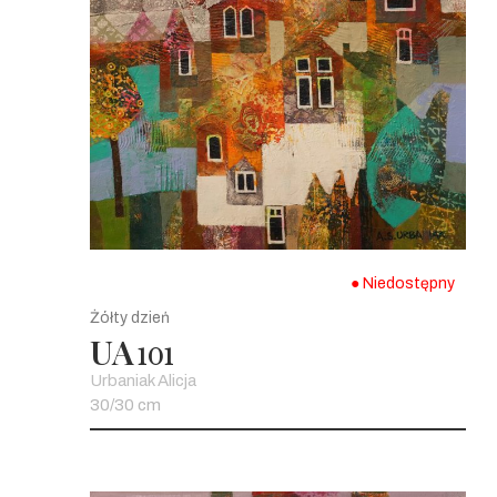
● Niedostępny
Żółty dzień
UA
101
Urbaniak Alicja
30/30 cm