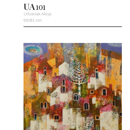
UA
101
Urbaniak Alicja
65/81 cm