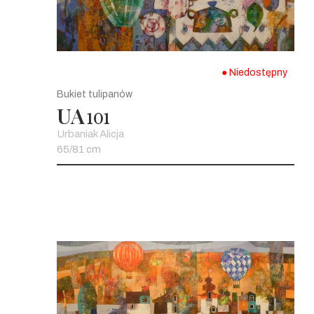
● Niedostępny
Bukiet tulipanów
UA
101
Urbaniak Alicja
65/81 cm