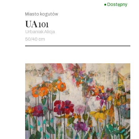
● Dostępny
Miasto kogutów
UA
101
Urbaniak Alicja
50/40 cm