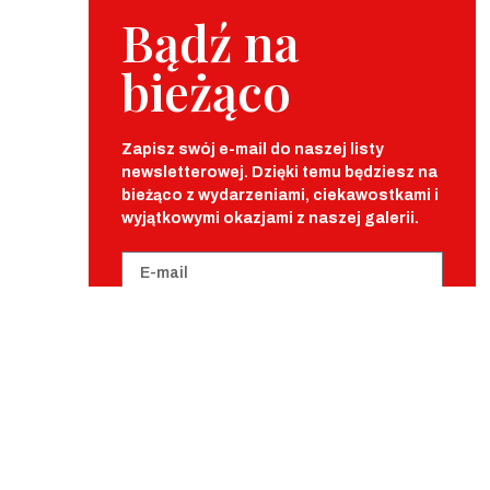
Bądź na
bieżąco
Zapisz swój e-mail do naszej listy
newsletterowej. Dzięki temu będziesz na
bieżąco z wydarzeniami, ciekawostkami i
wyjątkowymi okazjami z naszej galerii.
Rozumiem i akceptuję, że dodając
adres e-mail będę otrzymywał wiadomości
od Galerii Grabskich oraz Salonu Sztuki
VIS-A-VIS w formie poczty elektronicznej.
Dodaj adres e-mail