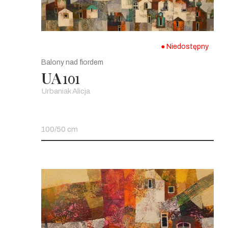
● Niedostępny
Balony nad fiordem
UA
101
Urbaniak Alicja
100/50 cm