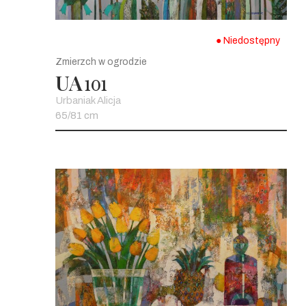
● Niedostępny
Zmierzch w ogrodzie
UA
101
Urbaniak Alicja
65/81 cm