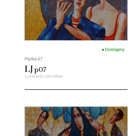
● Dostępny
Płytka 07
LJ
p07
Luteracki Jarosław