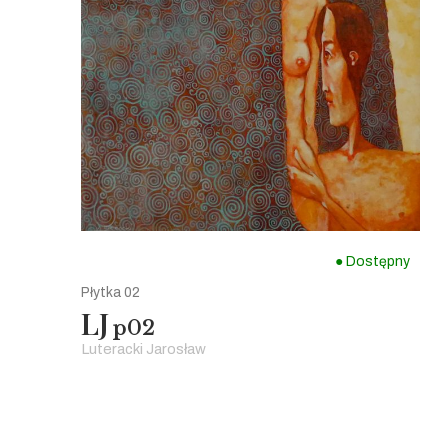
● Dostępny
Płytka 02
LJ
p02
Luteracki Jarosław