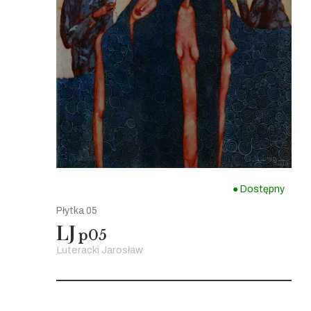
● Dostępny
Płytka 05
LJ
p05
Luteracki Jarosław