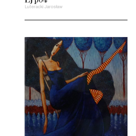
p04
Luteracki Jarosław