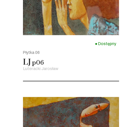
● Dostępny
Płytka 06
LJ
p06
Luteracki Jarosław