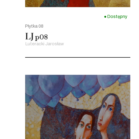
● Dostępny
Płytka 08
LJ
p08
Luteracki Jarosław