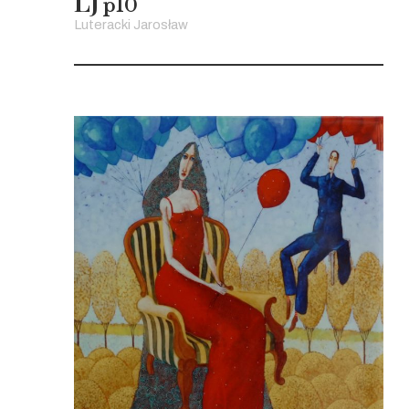
LJ
p10
Luteracki Jarosław