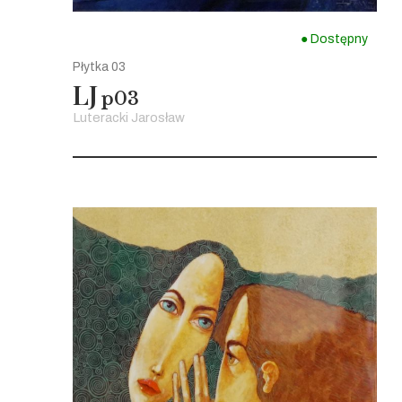
● Dostępny
Płytka 03
LJ
p03
Luteracki Jarosław