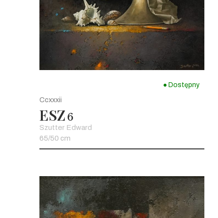
● Dostępny
Ccxxxii
ESZ
6
Szutter Edward
65/50 cm