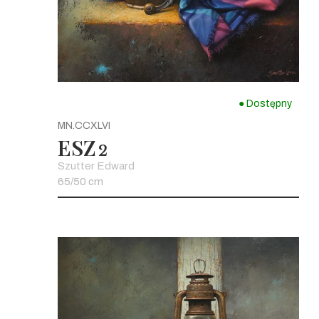
● Dostępny
MN.CCXLVI
ESZ
2
Szutter Edward
65/50 cm