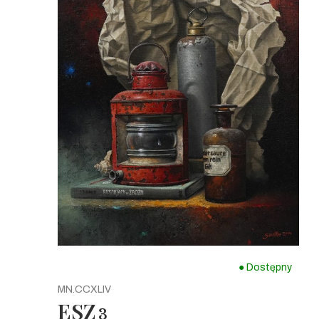
● Dostępny
MN.CCXLIV
ESZ
3