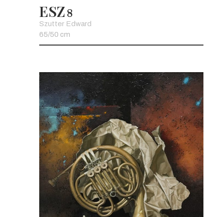
ESZ
8
Szutter Edward
65/50 cm