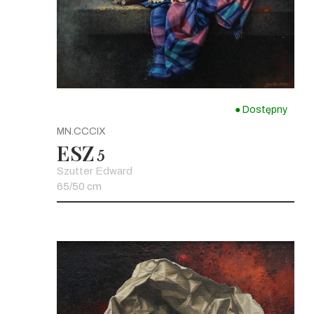
● Dostępny
MN.CCCIX
ESZ
5
Szutter Edward
65/50 cm