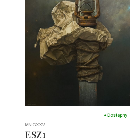
● Dostępny
MN.CXXV
ESZ
1