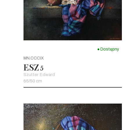
● Dostępny
MN.CCCIX
ESZ
5
Szutter Edward
65/50 cm