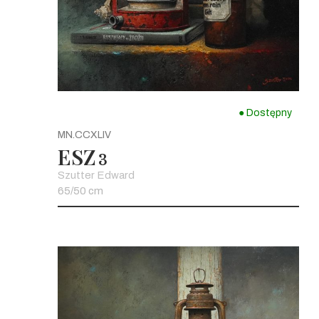
● Dostępny
MN.CCXLIV
ESZ
3
Szutter Edward
65/50 cm