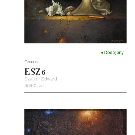
● Dostępny
Ccxxxii
ESZ
6
Szutter Edward
65/50 cm