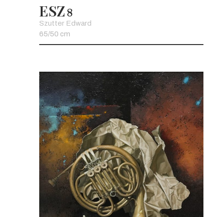
ESZ
8
Szutter Edward
65/50 cm